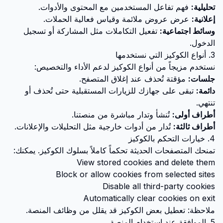
تحليلية:
فهم تفاعل المستخدمين مع المحتوى والأدوات.
إعلانية:
عرض عروض ملائمة وقياس فعالية الحملات.
وسائط اجتماعية:
تفعيل التكاملات مثل المشاركة أو تسجيل
الدخول.
3. أنواع الكوكيز التي نستخدمها
نستخدم مزيجاً من أنواع الكوكيز لدعم الأداء والتخصيص:
جلسات:
مؤقتة تُحذف عند إغلاق المتصفح.
دائمة:
تبقى على جهازك للزيارات المستقبلية حتى تُحذف أو
تنتهي.
أطراف أولى:
تُنشأ وتدار مباشرة من منصتنا.
أطراف ثالثة:
تُدار من أدوات خارجية مثل التحليلات والإعلانات.
4. خيارات التحكم بالكوكيز
تمنحك المتصفحات الحديثة تحكماً كاملاً بسلوك الكوكيز. يمكنك:
View stored cookies and delete them
Block or allow cookies from selected sites
Disable all third-party cookies
Automatically clear cookies on exit
ملاحظة: تعطيل بعض الكوكيز قد يقلل من وظائف المنصة.
5. الموافقة عند استخدام المنصة